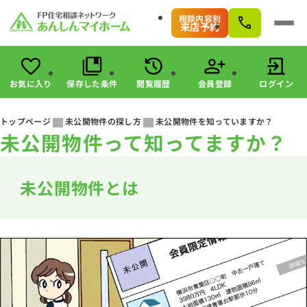
相談内容別
来店予約
お気に入り
保存した条件
閲覧履歴
会員登録
ログイン
会員登録
ログイン
トップページ
未公開物件の探し方
未公開物件を知っていますか？
未公開物件って知ってますか？
物件検索
駅・路線から探す
エリアから探す
未公開物件とは
こだわりから探す
未公開物件の探し方
すまいのお金に関する8つのサービス
マンガで分かる！住宅購入
会社情報