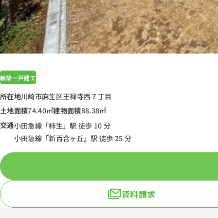
新築一戸建て
所在地
川崎市麻生区王禅寺西７丁目
土地面積
74.40㎡
建物面積
88.38㎡
交通
小田急線「柿生」駅 徒歩 10 分
小田急線「新百合ヶ丘」駅 徒歩 25 分
資料請求