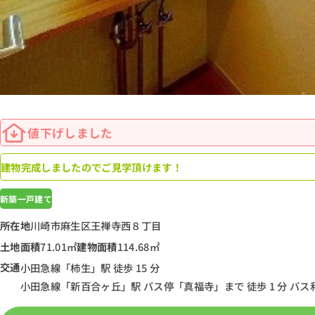
値下げしました
建物完成しましたのでご見学頂けます！
新築一戸建て
所在地
川崎市麻生区王禅寺西８丁目
土地面積
71.01㎡
建物面積
114.68㎡
交通
小田急線「柿生」駅 徒歩 15 分
小田急線「新百合ヶ丘」駅 バス停「真福寺」まで 徒歩 1 分 バス利