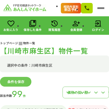
相談内容別
来店予約
お気に入り
保存した条件
閲覧履歴
会員登録
ログイン
会員登録
ログイン
トップページ
物件一覧
【川崎市麻生区】物件一覧
物件検索
駅・路線から探す
エリアから探す
選択中の条件：川崎市麻生区
こだわりから探す
未公開物件の探し方
条件を保存
すまいのお金に関する8つのサービス
マンガで分かる！住宅購入
99
該当件数
件
会社情報