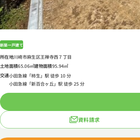
新築一戸建て
所在地
川崎市麻生区王禅寺西７丁目
土地面積
65.06㎡
建物面積
95.94㎡
交通
小田急線「柿生」駅 徒歩 10 分
小田急線「新百合ヶ丘」駅 徒歩 25 分
資料請求