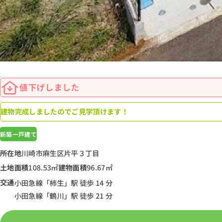
値下げしました
建物完成しましたのでご見学頂けます！
新築一戸建て
所在地
川崎市麻生区片平３丁目
土地面積
108.53㎡
建物面積
96.67㎡
交通
小田急線「柿生」駅 徒歩 14 分
小田急線「鶴川」駅 徒歩 21 分