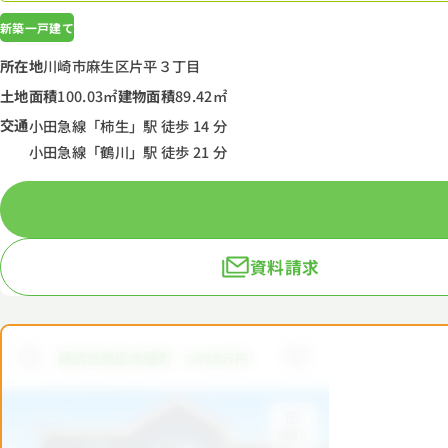
新築一戸建て
所在地
川崎市麻生区片平３丁目
土地面積
100.03㎡
建物面積
89.42㎡
交通
小田急線「柿生」駅 徒歩 14 分
小田急線「鶴川」駅 徒歩 21 分
資料請求