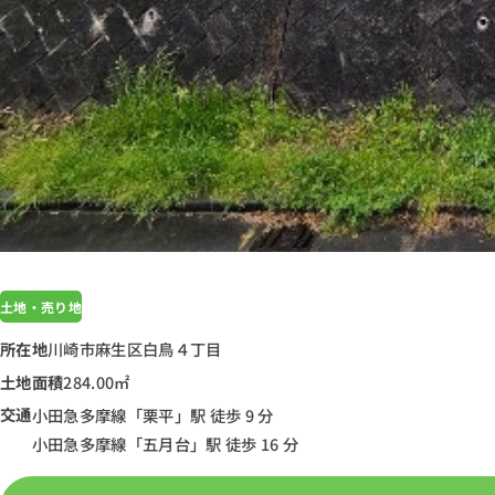
土地・売り地
所在地
川崎市麻生区白鳥４丁目
土地面積
284.00㎡
交通
小田急多摩線「栗平」駅 徒歩 9 分
小田急多摩線「五月台」駅 徒歩 16 分