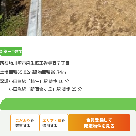
新築一戸建て
所在地
川崎市麻生区王禅寺西７丁目
土地面積
65.02㎡
建物面積
98.74㎡
交通
小田急線「柿生」駅 徒歩 10 分
小田急線「新百合ヶ丘」駅 徒歩 25 分
会員登録して
こだわり
を
エリア・駅
を
資料請求
限定物件を見る
変更する
追加する