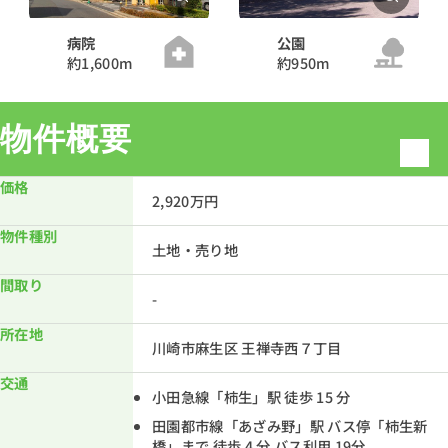
公園
病院
約950m
約1,600m
物件概要
価格
2,920万円
物件種別
土地・売り地
間取り
-
所在地
川崎市麻生区 王禅寺西７丁目
交通
小田急線「柿生」駅 徒歩 15 分
田園都市線「あざみ野」駅 バス停「柿生新
橋」まで 徒歩 4 分 バス利用 19分