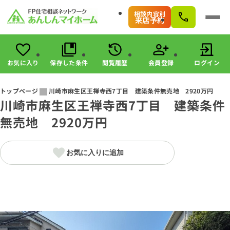
相談内容別
来店予約
お気に入り
保存した条件
閲覧履歴
会員登録
ログイン
会員登録
ログイン
トップページ
川崎市麻生区王禅寺西7丁目 建築条件無売地 2920万円
川崎市麻生区王禅寺西7丁目 建築条件
物件検索
無売地 2920万円
駅・路線から探す
エリアから探す
こだわりから探す
お気に入りに追加
未公開物件の探し方
すまいのお金に関する8つのサービス
マンガで分かる！住宅購入
会社情報