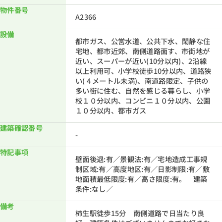
物件番号
A2366
設備
都市ガス、公営水道、公共下水、閑静な住
宅地、都市近郊、南側道路面す、市街地が
近い、スーパーが近い(10分以内)、2沿線
以上利用可、小学校徒歩10分以内、道路狭
い(４メートル未満)、南道路限定、子供の
多い街に住む、自然を感じる暮らし、小学
校１０分以内、コンビニ１０分以内、公園
１０分以内、都市ガス
建築確認番号
-
特記事項
壁面後退:有／景観法:有／宅地造成工事規
制区域:有／高度地区:有／日影制限:有／敷
地面積最低限度:有／高さ限度:有。 建築
条件:なし／
備考
柿生駅徒歩15分 南側道路で日当たり良