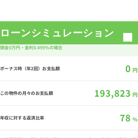
ローンシミュレーション
頭金
0万円
・金利
0.495%
の場合
0
ボーナス時（年2回）お支払額
円
193,823
この物件の月々のお支払額
円
78
年収に対する返済比率
％