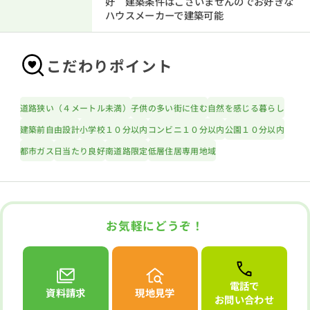
好 建築条件はございませんのでお好きな
ハウスメーカーで建築可能
こだわりポイント
道路狭い（４メートル未満）
子供の多い街に住む
自然を感じる暮らし
建築前自由設計
小学校１０分以内
コンビニ１０分以内
公園１０分以内
都市ガス
日当たり良好
南道路限定
低層住居専用地域
お気軽にどうぞ！
電話で
資料請求
現地見学
お問い合わせ